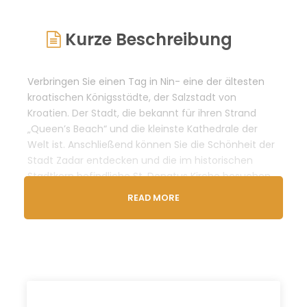
Kurze Beschreibung
Verbringen Sie einen Tag in Nin- eine der ältesten
kroatischen Königsstädte, der Salzstadt von
Kroatien. Der Stadt, die bekannt für ihren Strand
„Queen’s Beach“ und die kleinste Kathedrale der
Welt ist. Anschließend können Sie die Schönheit der
Stadt Zadar entdecken und die im historischen
Stadtkern befindliche St. Donatus Kirche besuchen.
Lassen Sie sich von den Tönen der weltberühmten
READ MORE
Meeresorgel inspirieren…
Lassen Sie uns Ihren Tag zu etwas Besonderem
machen und erfahren Sie mehr…
Reiseplan