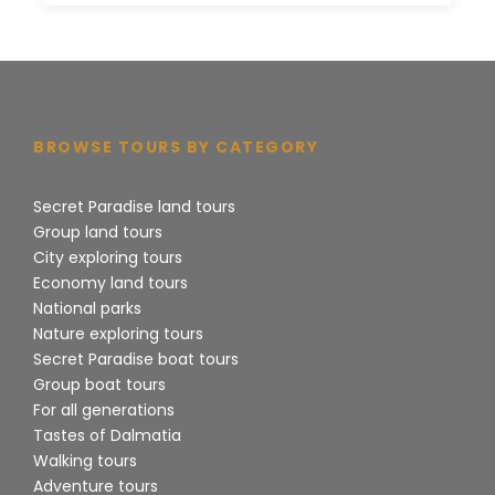
1
direkt nach Nin- der ältesten kroatischen
Königsstadt, die auf die Krönung der
kroatischen Könige im
Jahrhundert zurückführt.
9.
Der Reiseleiter nimmt Sie mit zu einem Spaziergang
entlang der Salzbecken, wo Ihnen der
BROWSE TOURS BY CATEGORY
Herstellungsvorgang von natürlichem, ökologischem
und therapeutischem Salz präsentiert wird.
Secret Paradise land tours
Group land tours
City exploring tours
Economy land tours
11:30-15:00
Freizeit in Nin für
National parks
Sightseeing und Strandzeit
Nature exploring tours
Secret Paradise boat tours
Group boat tours
For all generations
Tastes of Dalmatia
Walking tours
Adventure tours