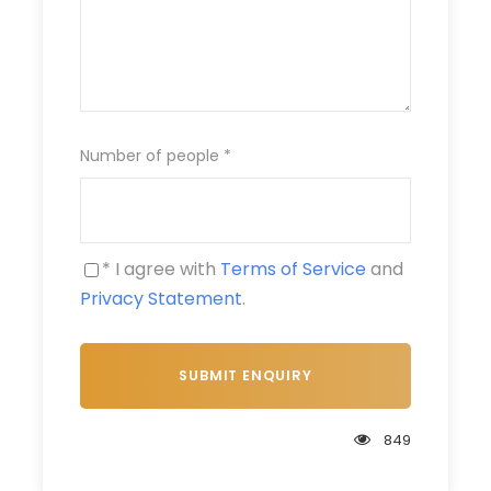
10:00-11:00
Die Geschichte
des Salzes von Nin
Number of people
*
* I agree with
Terms of Service
and
Privacy Statement
.
849
Nach unserer Abreise um 07:30 Uhr geht es