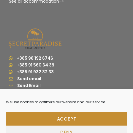
15:30 – 17:30
Freizeit in Zadar
See all accommodation–>
+385 98 192 6746
+385 91 560 64 39
+385 91 932 32 33
Send email
Send Email
We use cookies to optimize our website and our service.
ACCEPT
DENY