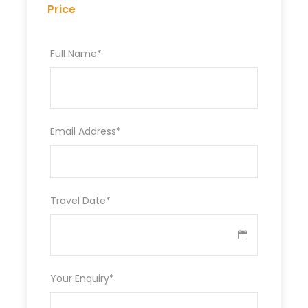
Price
Eine Privattour bedeutet, dass alles Ihren
Full Name
*
Bedürfnissen und Wünschen angepasst
werden kann. Eine Privattour bedeutet, dass
alles Ihren Bedürfnissen und Wünschen
angepasst werden kann. Der Vorteil einer
privaten Tour ist Ihr eigener Minivan, Ihr
Email Address
*
eigener Fahrer, Ihr eigener Ausflug… kein
Fahrplan, keine Eile… nur ein Tag mit vielen
wunderbaren Dingen zum Fühlen, Entdecken
und mit sich tragen… Erzählen Sie uns von Ihren
Wünschen, Ihren Lieblingsbeschäftigungen,
Travel Date
*
Ihren Erwartungen… oder vertrauen Sie einfach
unserer Intuition – wir machen es perfekt! Eine
unserer Ideen lautet wie folgt:
Your Enquiry
*
07:30
Abfahrt von unserem
Treffpunkt in Trogir/Split