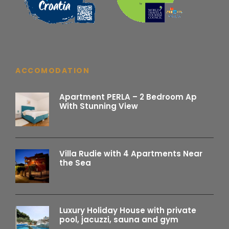
ACCOMODATION
Im Anschluss an die Blaue Lagune ist die
2
Apartment PERLA – 2 Bedroom Ap
nächste Station der alte malerische Ort
With Stunning View
Maslinica auf der Insel Šolta.
Maslinica wurde 1703 gegründet, als die adlige Familie
Marchi die Kirche des Hl. Nikolaus und ein Schloss mit
Villa Rudie with 4 Apartments Near
Wehrtürmen zur Verteidigung der Insel gegen häufige
the Sea
Angriffe von Osmanen und Piraten baute.
Das 300 Jahre alte Schloss ist heute ein renoviertes
Heritage Hotel, das individuell gestaltete Luxus- Suiten
Luxury Holiday House with private
und Restaurants bietet.
pool, jacuzzi, sauna and gym