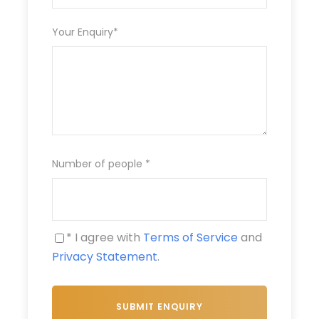
Your Enquiry
*
Number of people
*
Wenn wir uns auf eine Reise vom Hafen aus
1
* I agree with
Terms of Service
and
begeben, ist der erste Eindruck ein
Privacy Statement
.
Panoramablick auf die erstaunliche
jahrhundertalte Stadt Trogir und die Festung
Kamerlengo.