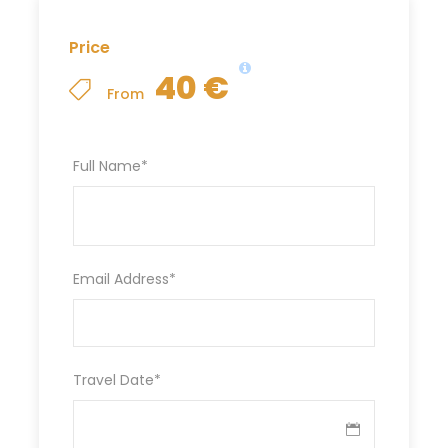
Price
09:15-11:15 / 15:15-17:15
Freizeit zum Entspannen in der
40 €
From
Blauen Lagune
Full Name
*
Email Address
*
Travel Date
*